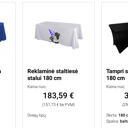
a
Reklaminė staltiesė
Tampri s
stalui 180 cm
180 cm
Kaina nuo:
Kaina nuo:
183,59 €
(151,73 € be PVM)
(2
Dviejų tipų
Skirta:
180 c
Spalva:
balt