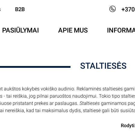
+370
s
B2B
PASIŪLYMAI
APIE MUS
INFORMA
STALTIESĖS
 aukštos kokybės vokiško audinio. Reklaminės staltiesės gam
 - tai reiškia, jog pilnai paruoštos naudojimui. Tokio tipo sta
niuose pristatant prekes ar paslaugas.
Staltiesės
gaminamos paga
ai nereiškia, kad tai maksimalus dydis, staltiesė gali būti susiūta
Rodyti