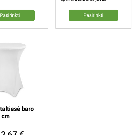
Pasirinkti
Pasirinkti
taltiesė baro
1 cm
32,67 €