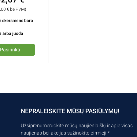
7,00 € be PVM)
m skersmens baro
a arba juoda
Pasirinkti
NEPRALEISKITE MŪSŲ PASIŪLYMŲ!
Užsiprenumeruokite mūsų naujienlaiškį ir apie visas
naujienas bei akcijas sužinokite pirmieji!*