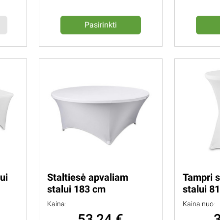
Pasirinkti
ui
Staltiesė apvaliam
Tampri s
stalui 183 cm
stalui 8
Kaina:
Kaina nuo:
53,24 €