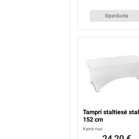
Išparduota
Tampri staltiesė stal
152 cm
Kaina nuo:
24,20 €