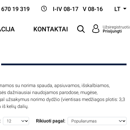
 670 19 319
I-IV 08-17 V 08-16
LT
Užsiregistruoti
CIJA
KONTAKTAI
Prisijungti
inamos su norima spauda, apsiuvamos, išskalbiamos,
ltiesės dažniausiai naudojamos parodose, mugėse,
l užsakymus norimo dydžio (vientisas medžiagos plotis: 3,3
 iš kelių dalių.
:
Rikiuoti pagal: