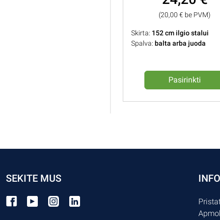
(20,00 € be PVM)
Skirta:
152 cm ilgio stalui
Spalva:
balta arba juoda
Pasirinkti
SEKITE MUS
INF
Prist
Apmok