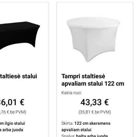
taltiesė stalui
Tampri staltiesė
apvaliam stalui 122 cm
Kaina nuo:
36,01 €
43,33 €
9,76 € be PVM)
(35,81 € be PVM)
m ilgio stalui
Skirta:
122 cm skersmens
a arba juoda
apvaliam stalui
Spalva:
balta arba juoda