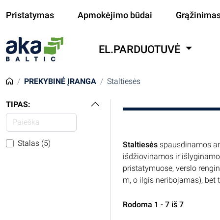
Pristatymas
Apmokėjimo būdai
Grąžinima
EL.PARDUOTUVĖ
PREKYBINĖ ĮRANGA
Staltiesės
TIPAS:
Stalas (5)
Staltiesės
spausdinamos ant
išdžiovinamos ir išlyginamos
pristatymuose, verslo rengi
m, o ilgis neribojamas), bet t
Rodoma 1 - 7 iš 7