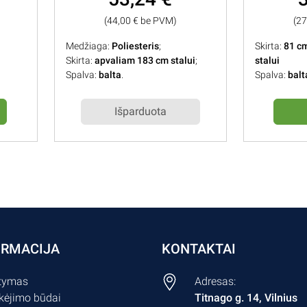
(44,00 € be PVM)
(2
Medžiaga:
Poliesteris
;
Skirta:
81 c
Skirta:
apvaliam 183 cm stalui
;
stalui
Spalva:
balta
.
Spalva:
balt
Išparduota
ORMACIJA
KONTAKTAI
atymas
Adresas:
ėjimo būdai
Titnago g. 14, Vilnius